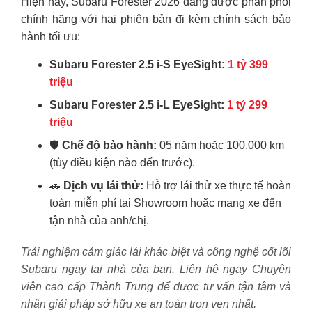
Hiện nay, Subaru Forester 2026 đang được phân phối
chính hãng với hai phiên bản đi kèm chính sách bảo
hành tối ưu:
Subaru Forester 2.5 i-S EyeSight:
1 tỷ 399
triệu
Subaru Forester 2.5 i-L EyeSight:
1 tỷ 299
triệu
🛡️
Chế độ bảo hành:
05 năm hoặc 100.000 km
(tùy điều kiện nào đến trước).
🚗
Dịch vụ lái thử:
Hỗ trợ lái thử xe thực tế hoàn
toàn miễn phí tại Showroom hoặc mang xe đến
tận nhà của anh/chị.
Trải nghiệm cảm giác lái khác biệt và công nghệ cốt lõi
Subaru ngay tại nhà của bạn. Liên hệ ngay Chuyên
viên cao cấp Thành Trung để được tư vấn tận tâm và
nhận giải pháp sở hữu xe an toàn trọn vẹn nhất.