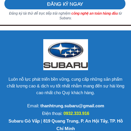
Đăng ký lái thử để trực tiếp trải nghiệm
công nghệ an toàn hàng đầu
từ
Subaru.
Luôn nỗ lực phát triển bền vững, cung cấp những sản phẩm
chất lượng cao & dịch vụ tốt nhất nhằm mang đến sự hài lòng
cao nhất cho Q
uý khách hàng.
Email:
thanhtrung.subaru@gmail.com
Điện thoại:
0932.333.916
Subaru Gò Vấp
|
819 Quang Trung, P. An Hội Tây, TP. Hồ
Chí Minh