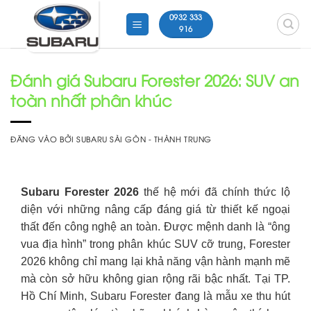
Bỏ
0932 333
qua
916
nội
dung
Đánh giá Subaru Forester 2026: SUV an
toàn nhất phân khúc
ĐĂNG VÀO
BỞI
SUBARU SÀI GÒN - THÀNH TRUNG
Subaru Forester 2026
thế hệ mới đã chính thức lộ
diện với những nâng cấp đáng giá từ thiết kế ngoại
thất đến công nghệ an toàn. Được mệnh danh là “ông
vua địa hình” trong phân khúc SUV cỡ trung, Forester
2026 không chỉ mang lại khả năng vận hành mạnh mẽ
mà còn sở hữu không gian rộng rãi bậc nhất. Tại TP.
Hồ Chí Minh, Subaru Forester đang là mẫu xe thu hút