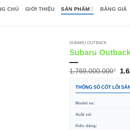
NG CHỦ
GIỚI THIỆU
SẢN PHẨM
BẢNG GIÁ
SUBARU OUTBACK
Subaru Outbac
Gi
1.769.000.000
1.
₫
gố
là:
THÔNG SỐ CỐT LÕI SẢ
1.7
Model xe:
Xuất xứ:
Kiểu dáng: