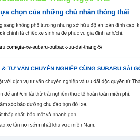
lựa chọn của những chủ nhân thông thái
g sang không phô trương nhưng sở hữu độ an toàn đỉnh cao, kh
ck
chính là chiếc xe sinh ra để phục vụ gia đình anh/chị.
aru.com/gia-xe-subaru-outback-uu-dai-thang-5/
& TƯ VẤN CHUYÊN NGHIỆP CÙNG SUBARU SÀI G
 với dịch vụ tư vấn chuyên nghiệp và ưu đãi độc quyền từ Th
để anh/chị lái thử trải nghiệm thực tế hoàn toàn miễn phí.
hăm sóc bảo dưỡng chu đáo trọn đời xe.
uất thấp nhất, bảo mật và nhanh gọn.
giao xe tận nơi sớm nhất khu vực miền Nam.