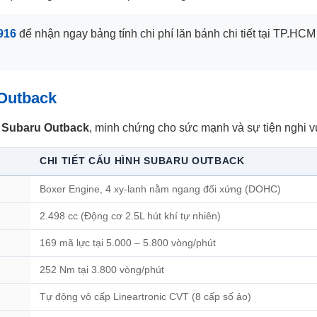
916
để nhận ngay bảng tính chi phí lăn bánh chi tiết tại TP.HC
 Outback
a
Subaru Outback
, minh chứng cho sức mạnh và sự tiện nghi vư
CHI TIẾT CẤU HÌNH SUBARU OUTBACK
Boxer Engine, 4 xy-lanh nằm ngang đối xứng (DOHC)
2.498 cc (Động cơ 2.5L hút khí tự nhiên)
169 mã lực tại 5.000 – 5.800 vòng/phút
252 Nm tại 3.800 vòng/phút
Tự động vô cấp Lineartronic CVT (8 cấp số ảo)