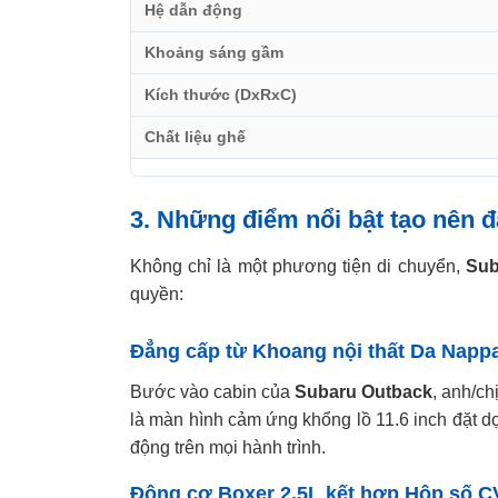
Hệ dẫn động
Khoảng sáng gầm
Kích thước (DxRxC)
Chất liệu ghế
3. Những điểm nổi bật tạo nên 
Không chỉ là một phương tiện di chuyển,
Sub
quyền:
Đẳng cấp từ Khoang nội thất Da Napp
Bước vào cabin của
Subaru Outback
, anh/c
là màn hình cảm ứng khổng lồ 11.6 inch đặt d
động trên mọi hành trình.
Động cơ Boxer 2.5L kết hợp Hộp số 