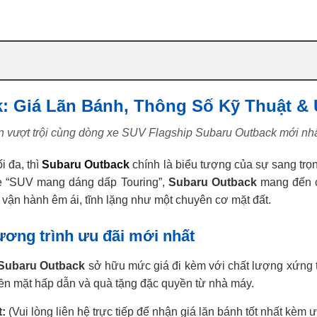
: Giá Lãn Bánh, Thông Số Kỹ Thuật & 
n vượt trội cùng dòng xe SUV Flagship Subaru Outback mới nhấ
i đa, thì
Subaru Outback
chính là biểu tượng của sự sang trọn
xe “SUV mang dáng dấp Touring”,
Subaru Outback
mang đến ch
 vận hành êm ái, tĩnh lặng như một chuyên cơ mặt đất.
ương trình ưu đãi mới nhất
Subaru Outback
sở hữu mức giá đi kèm với chất lượng xứng tầ
iền mặt hấp dẫn và quà tặng đặc quyền từ nhà máy.
:
(Vui lòng liên hệ trực tiếp để nhận giá lăn bánh tốt nhất kèm 