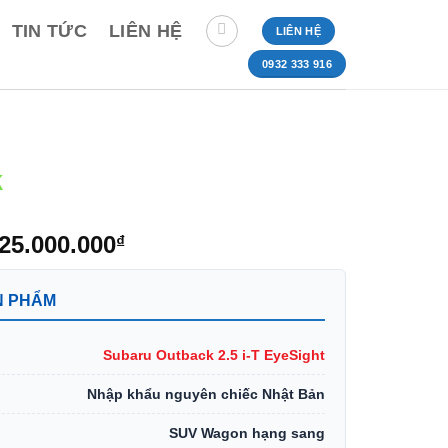
TIN TỨC
LIÊN HỆ
LIÊN HỆ
0932 333 916
k
á
Giá
625.000.000
₫
c
hiện
tại
N PHẨM
69.000.000₫.
là:
1.625.000.000₫.
Subaru Outback 2.5 i-T EyeSight
Nhập khẩu nguyên chiếc Nhật Bản
SUV Wagon hạng sang