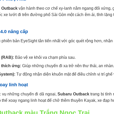
 Outback
vận hành theo cơ chế xy-lanh nằm ngang đối xứng, giú
ếc xe lướt đi trên đường phố Sài Gòn một cách êm ái, tĩnh lặn
 4.0 nâng cấp
phiên bản EyeSight tân tiến nhất với góc quét rộng hơn, nhận 
 (RAB):
Bảo vệ xe khỏi va chạm phía sau.
 thích ứng:
Giúp những chuyến đi xa trở nên thư thái, an nhàn
System):
Tự động nhận diện khuôn mặt để điều chỉnh vị trí ghế v
oay linh hoạt
ục vụ những chuyến đi dã ngoại,
Subaru Outback
trang bị tín
có thể xoay ngang linh hoạt để chở thêm thuyền Kayak, xe đạp ho